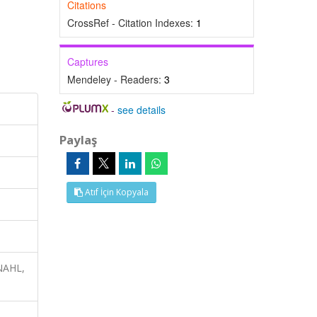
Citations
CrossRef - Citation Indexes:
1
Captures
Mendeley - Readers:
3
-
see details
Paylaş
Atıf İçin Kopyala
INAHL,