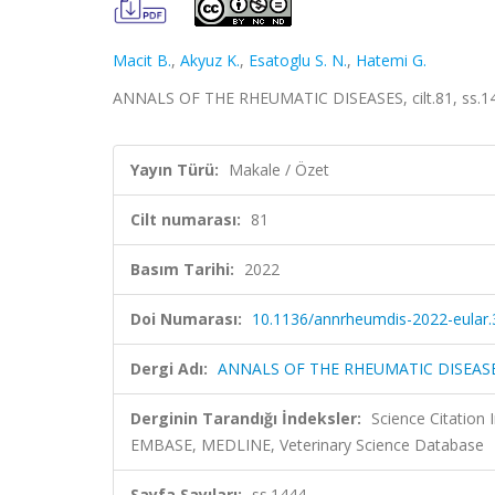
Macit B.
,
Akyuz K.
,
Esatoglu S. N.
,
Hatemi G.
ANNALS OF THE RHEUMATIC DISEASES, cilt.81, ss.14
Yayın Türü:
Makale / Özet
Cilt numarası:
81
Basım Tarihi:
2022
Doi Numarası:
10.1136/annrheumdis-2022-eular
Dergi Adı:
ANNALS OF THE RHEUMATIC DISEAS
Derginin Tarandığı İndeksler:
Science Citation
EMBASE, MEDLINE, Veterinary Science Database
Sayfa Sayıları:
ss.1444