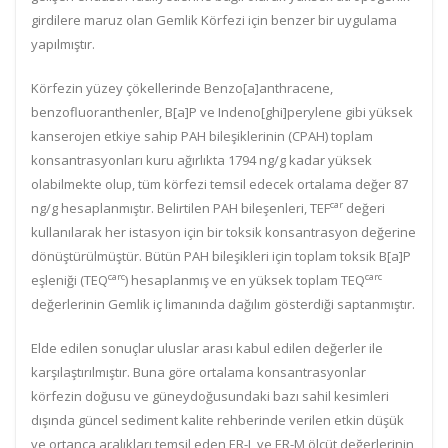
girdilere maruz olan Gemlik Körfezi için benzer bir uygulama
yapılmıştır.
Körfezin yüzey çökellerinde Benzo[a]anthracene,
benzofluoranthenler, B[a]P ve Indeno[ghi]perylene gibi yüksek
kanserojen etkiye sahip PAH bileşiklerinin (CPAH) toplam
konsantrasyonları kuru ağırlıkta 1794 ng/g kadar yüksek
olabilmekte olup, tüm körfezi temsil edecek ortalama değer 87
car
ng/g hesaplanmıştır. Belirtilen PAH bileşenleri, TEF
değeri
kullanılarak her istasyon için bir toksik konsantrasyon değerine
dönüştürülmüştür. Bütün PAH bileşikleri için toplam toksik B[a]P
carc
carc
eşleniği (TEQ
) hesaplanmış ve en yüksek toplam TEQ
değerlerinin Gemlik iç limanında dağılım gösterdiği saptanmıştır.
Elde edilen sonuçlar uluslar arası kabul edilen değerler ile
karşılaştırılmıştır. Buna göre ortalama konsantrasyonlar
körfezin doğusu ve güneydoğusundaki bazı sahil kesimleri
dışında güncel sediment kalite rehberinde verilen etkin düşük
ve ortanca aralıkları temsil eden ER-L ve ER-M ölçüt değerlerinin