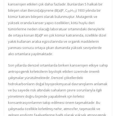
kanserojen etkileri çok daha fazladır. Bunlardan 5 halkalı bir
bileşen olan Benzo[a]pyrene (B[a]P, C
H
) 1933 yılında bir
20
12
kömür katranı bileşeni olarak bulunmuştur. Mutagenik ve
yüksek oranda kanser yapıcı özellikleri, kötü huylu deri
tümörlerine neden olacağı laboratuar ortamındaki deneylerle
de ortaya konan B[a]P en çok kömür katranında, özellikle dizel
yakıtı kullanan araba egzozlarında ve organik maddelerin
yanması sonucu ortaya çıkan dumanda yüksek seviyelerde
alıcı ortamlara yayılmaktadır.
Son yıllarda denizel ortamlarda biriken kanserojen etkiye sahip
antropogenik kirleticilerin biyolojik etkileri üzerinde önemli
çalışmalar yürütülmektedir. Denizel çökellerdeki
hidrokarbonların doğal biyojeokimyasal davranışlarını anlamak
ve bu sayede risk altındaki sahaların çevre sorunlarıyla ilgili
yönetimini doğru biçimde yapabilmek için kirletici
konsantrasyonlarının takip edilmesi önem taşımaktadır. Bu
çalışmada özellikle kirletilmiş nehir, atmosfer, taşımacılık ve
gelişen endüstri faaliyetlerine bağlı olarak yüksek atropogenik