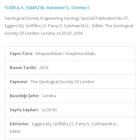
TUĞRUL A.
,
YILMAZ M.
,
Hasdemir S.
,
Sönmez İ.
Geological Society Engineering Geology Special Publication No 27,
Eggers M.J. Griffiths J.S. Parry S. Culshaw M.G. , Editör, The Geological
Society Of London, Londra, ss.55-61, 2016
Yayın Türü:
Kitapta Bölüm / Araştırma Kitabı
Basım Tarihi:
2016
Yayınevi:
The Geological Society Of London
Basıldığı Şehir:
Londra
Sayfa Sayıları:
ss.55-61
Editörler:
Eggers M.J. Griffiths J.S. Parry S. Culshaw M.G. ,
Editör