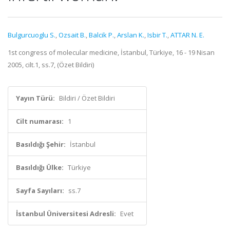
Bulgurcuoglu S.
,
Ozsait B.
,
Balcik P.
,
Arslan K.
,
Isbir T.
,
ATTAR N. E.
1st congress of molecular medicine, İstanbul, Türkiye, 16 - 19 Nisan
2005, cilt.1, ss.7, (Özet Bildiri)
Yayın Türü:
Bildiri / Özet Bildiri
Cilt numarası:
1
Basıldığı Şehir:
İstanbul
Basıldığı Ülke:
Türkiye
Sayfa Sayıları:
ss.7
İstanbul Üniversitesi Adresli:
Evet