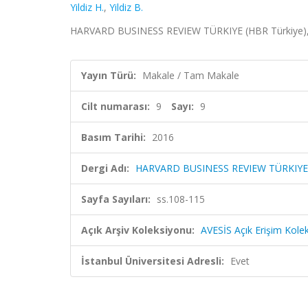
Yildiz H.
,
Yildiz B.
HARVARD BUSINESS REVIEW TÜRKIYE (HBR Türkiye), cil
Yayın Türü:
Makale / Tam Makale
Cilt numarası:
9
Sayı:
9
Basım Tarihi:
2016
Dergi Adı:
HARVARD BUSINESS REVIEW TÜRKIYE 
Sayfa Sayıları:
ss.108-115
Açık Arşiv Koleksiyonu:
AVESİS Açık Erişim Kole
İstanbul Üniversitesi Adresli:
Evet