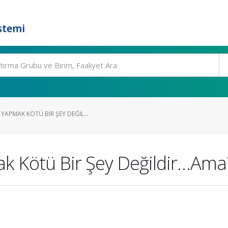
stemi
APMAK KÖTÜ BIR ŞEY DEĞIL...
k Kötü Bir Şey Değildir…Ama