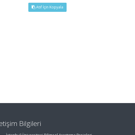
Atıf İçin Kopyala
letişim Bilgileri