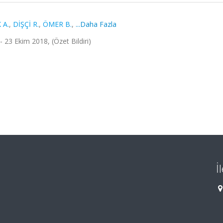
 A.
,
DİŞÇİ R.
,
ÖMER B.
,
...Daha Fazla
 - 23 Ekim 2018, (Özet Bildiri)
İ