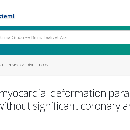
stemi
IN D ON MYOCARDIAL DEFORM...
n myocardial deformation para
ithout significant coronary a