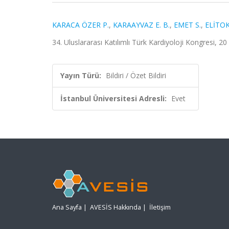
KARACA ÖZER P.
,
KARAAYVAZ E. B.
,
EMET S.
,
ELİTOK
34. Uluslararası Katılımlı Türk Kardiyoloji Kongresi, 20
Yayın Türü:
Bildiri / Özet Bildiri
İstanbul Üniversitesi Adresli:
Evet
Ana Sayfa
|
AVESİS Hakkında
|
İletişim