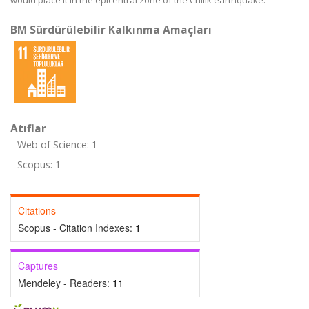
would place it in the epicentral zone of the Chilik earthquake.
BM Sürdürülebilir Kalkınma Amaçları
Atıflar
Web of Science: 1
Scopus: 1
Citations
Scopus - Citation Indexes:
1
Captures
Mendeley - Readers:
11