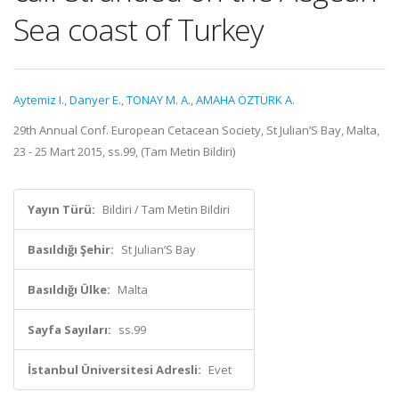
Sea coast of Turkey
Aytemiz I.
,
Danyer E.
,
TONAY M. A.
,
AMAHA ÖZTÜRK A.
29th Annual Conf. European Cetacean Society, St Julian’S Bay, Malta,
23 - 25 Mart 2015, ss.99, (Tam Metin Bildiri)
Yayın Türü:
Bildiri / Tam Metin Bildiri
Basıldığı Şehir:
St Julian’S Bay
Basıldığı Ülke:
Malta
Sayfa Sayıları:
ss.99
İstanbul Üniversitesi Adresli:
Evet