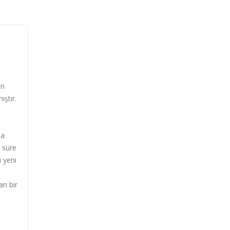
in
ıştır.
ca
r süre
u yeni
an bir