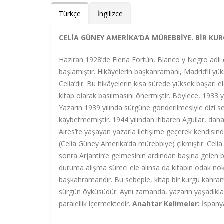
Türkçe
İngilizce
CELİA GÜNEY AMERİKA’DA MÜREBBİYE. BİR K
Haziran 1928’de Elena Fortún, Blanco y Negro adlı 
başlamıştır. Hikâyelerin başkahramanı, Madrid’li yüks
Celia’dır. Bu hikâyelerin kısa sürede yüksek başarı 
kitap olarak basılmasını önermiştir. Böylece, 1933 yıl
Yazarın 1939 yılında sürgüne gönderilmesiyle dizi s
kaybetmemiştir. 1944 yılından itibaren Aguilar, da
Aires’te yaşayan yazarla iletişime geçerek kendisinde
(Celia Güney Amerika’da mürebbiye) çıkmıştır. Celia i
sonra Arjantin’e gelmesinin ardından başına gelen b
duruma alışma süreci ele alınsa da kitabın odak no
başkahramandır. Bu sebeple, kitap bir kurgu kahraman
sürgün öyküsüdür. Aynı zamanda, yazarın yaşadıklar
paralellik içermektedir.
Anahtar Kelimeler:
İspanya