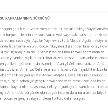
URGU KAHRAMANININ SÜRGÜNÜ.
derginin çocuk eki “Gente menuda”da bir dizi kısa hikâye yayımlamaya
ek burjuva ailesinin çok soru soran yedi yaşındaki sarışın, meraklı kızı
elde etmesi sebebiyle, Aguilar Yayınevi editörü Manuel Aguilar hikâyeler
ında İspanya’nın en ünlü çocuk hikâyeleri dizilerinden birisi ortaya çıkm
ekteye uğramış olsa da Celia’nın kitapları ününü savaş sonrasında da
ha önce yayımlanmış kitapları tekrar düzenlemiş ve o zamanlar Buenos
n yenilerini göndermesini istemiştir. Aynı yıl Celia institutriz en Améri
nstitutriz en América, Celia ve ailesinin İspanya’dan ayrıldıktan kısa bi
eklenmedik olayları anlatır. Ancak, kitapta Gálvez ailesinin tümünün b
ktası, sürgün sebebiyle gençlik hayallerine veda etmek zorunda kalan
ın hikâyesi olsa da aslında, Celia’yı olgunlaştıran sancılı süreci anlat
ıyla Arjantin’de sürgünde olan birçok insanın durumu arasında büyük
, çocuk ve genç edebiyatı, Elena Fortún, Celia, sürgün.