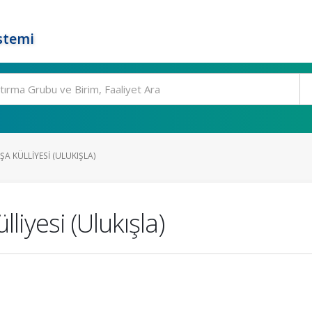
stemi
A KÜLLIYESI (ULUKIŞLA)
iyesi (Ulukışla)