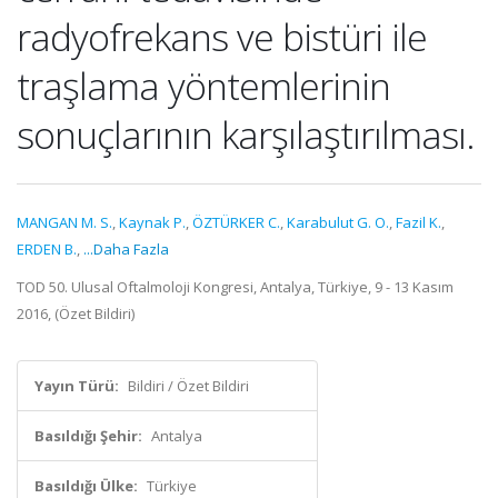
radyofrekans ve bistüri ile
traşlama yöntemlerinin
sonuçlarının karşılaştırılması.
MANGAN M. S.
,
Kaynak P.
,
ÖZTÜRKER C.
,
Karabulut G. O.
,
Fazil K.
,
ERDEN B.
,
...Daha Fazla
TOD 50. Ulusal Oftalmoloji Kongresi, Antalya, Türkiye, 9 - 13 Kasım
2016, (Özet Bildiri)
Yayın Türü:
Bildiri / Özet Bildiri
Basıldığı Şehir:
Antalya
Basıldığı Ülke:
Türkiye