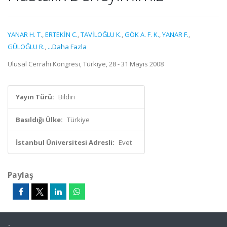
YANAR H. T.
,
ERTEKİN C.
,
TAVİLOĞLU K.
,
GÖK A. F. K.
,
YANAR F.
,
GÜLOĞLU R.
,
...Daha Fazla
Ulusal Cerrahi Kongresi, Türkiye, 28 - 31 Mayıs 2008
Yayın Türü:
Bildiri
Basıldığı Ülke:
Türkiye
İstanbul Üniversitesi Adresli:
Evet
Paylaş