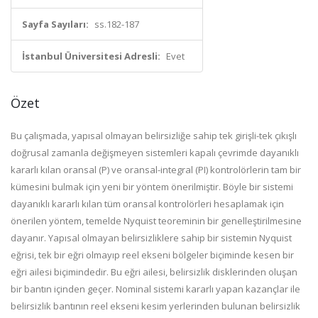
Sayfa Sayıları:
ss.182-187
İstanbul Üniversitesi Adresli:
Evet
Özet
Bu çalışmada, yapısal olmayan belirsizliğe sahip tek girişli-tek çıkışlı
doğrusal zamanla değişmeyen sistemleri kapalı çevrimde dayanıklı
kararlı kılan oransal (P) ve oransal-integral (PI) kontrolörlerin tam bir
kümesini bulmak için yeni bir yöntem önerilmiştir. Böyle bir sistemi
dayanıklı kararlı kılan tüm oransal kontrolörleri hesaplamak için
önerilen yöntem, temelde Nyquist teoreminin bir genelleştirilmesine
dayanır. Yapısal olmayan belirsizliklere sahip bir sistemin Nyquist
eğrisi, tek bir eğri olmayıp reel ekseni bölgeler biçiminde kesen bir
eğri ailesi biçimindedir. Bu eğri ailesi, belirsizlik disklerinden oluşan
bir bantın içinden geçer. Nominal sistemi kararlı yapan kazançlar ile
belirsizlik bantının reel ekseni kesim yerlerinden bulunan belirsizlik