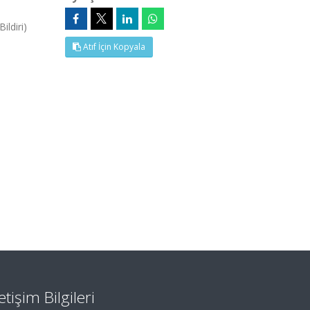
ldiri)
Atıf İçin Kopyala
letişim Bilgileri