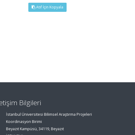
Atıf İçin Kopyala
letişim Bilgileri
İstanbul Üniversitesi Bilimsel Araştırma Projeleri
Koordinasyon Birimi
Beyazıt Kampüsü, 34119, Beyazıt