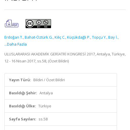
Erdoğan T.
,
Bahat-Öztürk G.
,
Kılıç C.
,
Küçükdağlı P.
,
Topçu Y.
,
Bay İ.
,
...Daha Fazla
ULUSLARARASI AKADEMİK GERİATRİ KONGRESİ 2017, Antalya, Türkiye,
12 - 16 Nisan 2017, ss.58, (Özet Bildiri)
Yayın Türü:
Bildiri / Özet Bildiri
Basıldığı Şehir:
Antalya
Basıldığı Ülke:
Türkiye
Sayfa Sayıları:
ss.58