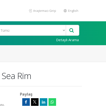
Araştırmacı Girişi
English
Detaylı Arama
k Sea Rim
Paylaş
ıev,