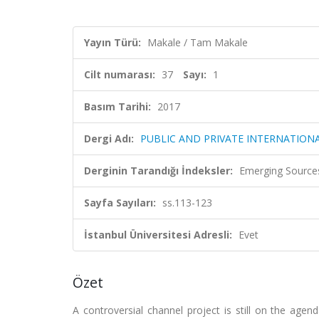
Yayın Türü:
Makale / Tam Makale
Cilt numarası:
37
Sayı:
1
Basım Tarihi:
2017
Dergi Adı:
PUBLIC AND PRIVATE INTERNATION
Derginin Tarandığı İndeksler:
Emerging Sources
Sayfa Sayıları:
ss.113-123
İstanbul Üniversitesi Adresli:
Evet
Özet
A controversial channel project is still on the agen