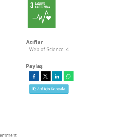
Atıflar
Web of Science: 4
Paylaş
Atıf İçin Kopyala
overnment