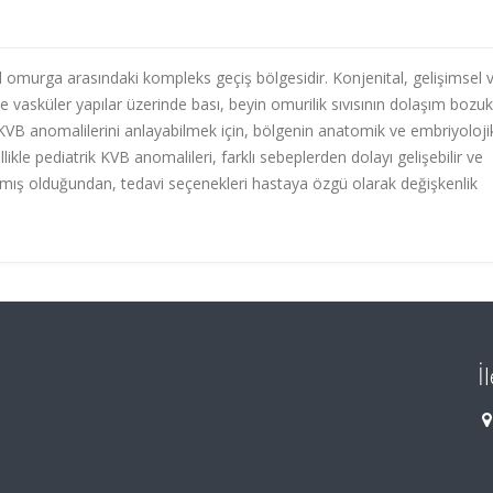
l omurga arasındaki kompleks geçiş bölgesidir. Konjenital, gelişimsel 
vasküler yapılar üzerinde bası, beyin omurilik sıvısının dolaşım bozukl
KVB anomalilerini anlayabilmek için, bölgenin anatomik ve embriyoloji
llikle pediatrik KVB anomalileri, farklı sebeplerden dolayı gelişebilir ve
ş olduğundan, tedavi seçenekleri hastaya özgü olarak değişkenlik
İ