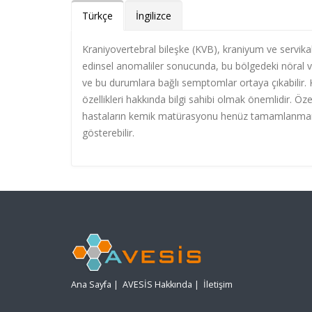
Türkçe
İngilizce
Kraniyovertebral bileşke (KVB), kraniyum ve servika
edinsel anomaliler sonucunda, bu bölgedeki nöral ve 
ve bu durumlara bağlı semptomlar ortaya çıkabilir. 
özellikleri hakkında bilgi sahibi olmak önemlidir. Öze
hastaların kemik matürasyonu henüz tamamlanmamı
gösterebilir.
Ana Sayfa
|
AVESİS Hakkında
|
İletişim