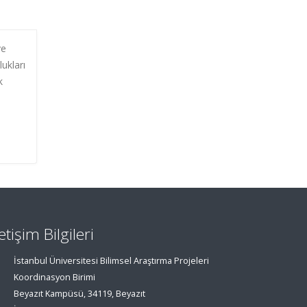
ve
ukları
k
letişim Bilgileri
İstanbul Üniversitesi Bilimsel Araştırma Projeleri
Koordinasyon Birimi
Beyazıt Kampüsü, 34119, Beyazıt