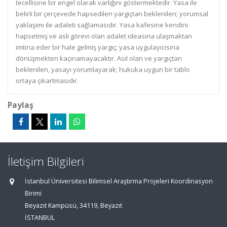
tecellisine bir engel olarak varlığını göstermektedir. Yasa ile
belirli bir çerçevede hapsedilen yargıçtan beklenilen; yorumsal
yaklaşımı ile adaleti sağlamasıdır. Yasa kafesine kendini
hapsetmiş ve asli görevi olan adalet ideasına ulaşmaktan
imtina eder bir hale gelmiş yargıç; yasa uygulayıcısına
dönüşmekten kaçınamayacaktır. Asıl olan ve yargıçtan
beklenilen, yasayı yorumlayarak; hukuka uygun bir tablo
ortaya çıkartmasıdır.
Paylaş
İletişim Bilgileri
İstanbul Üniversitesi Bilimsel Araştırma Projeleri Koordinasyon
Birimi
Beyazıt Kampüsü, 34119, Beyazıt
İSTANBUL