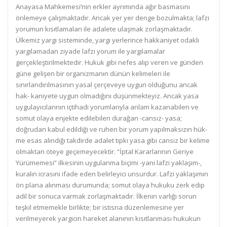
Anayasa Mahkemesi’nin erkler ayrımında ağır basmasını
önlemeye çalışmaktadır. Ancak yer yer denge bozulmakta; lafzi
yorumun kısıtlamaları ile adalete ulaşmak zorlaşmaktadır.
Ülkemiz yargı sisteminde, yargı yerlerince hakkaniyet odaklı
yargılamadan ziyade lafzi yorum ile yargılamalar
gerçekleştirilmektedir. Hukuk gibi nefes alıp veren ve günden
güne gelişen bir organizmanın dünün kelimeleri ile
sınırlandırılmasının yasal çerçeveye uygun olduğunu ancak
hak- kaniyete uygun olmadığını düşünmekteyiz. Ancak yasa
uygulayıcılarının içtihadi yorumlarıyla anlam kazanabilen ve
somut olaya enjekte edilebilen durağan -cansız- yasa;
doğrudan kabul edildiği ve ruhen bir yorum yapılmaksızın hük-
me esas alındığı takdirde adalet tıpkı yasa gibi cansız bir kelime
olmaktan öteye geçemeyecektir. “İptal Kararlarının Geriye
Yürümemesi” ilkesinin uygulanma biçimi -yani lafzi yaklaşım-,
kuralın icrasını ifade eden belirleyici unsurdur. Lafzi yaklaşımın
ön plana alınması durumunda; somut olaya hukuku zerk edip
adil bir sonuca varmak zorlaşmaktadır. İlkenin varlığı sorun
teşkil etmemekle birlikte; bir istisna düzenlemesine yer
verilmeyerek yargıcın hareket alanının kısıtlanması hukukun