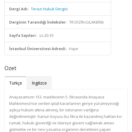
Dergi Adı:
Terazi Hukuk Dergisi
Derginin Tarandığı İndeksler:
TR DİZİN (ULAKBİM)
Sayfa Sayıları:
ss.20-33
İstanbul Üniversitesi Adresli:
Hayır
Özet
Türkçe
İngilizce
Anayasamızın 153. maddesinin 5. fıkrasında Anayasa
Mahkemesi’nce verilen iptal kararlarının geriye yürümeyeceği
açıkça hüküm altına alınmış; bir istisnanın varlığına
değinilmemiştir. Kanun koyucu bu fıkra ile kazanılmış hakları ko-
rumak, hukuki güvenliği ve idareye güveni sağlamak amacı
gütmekte ve bir nevi yasama organının denetimini yapan