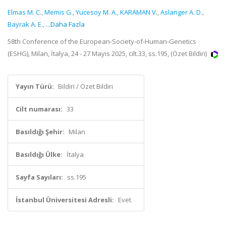
Elmas M. C.
,
Memis G.
,
Yucesoy M. A.
,
KARAMAN V.
,
Aslanger A. D.
,
Bayrak A. E.
,
...Daha Fazla
58th Conference of the European-Society-of-Human-Genetics
(ESHG), Milan, İtalya, 24 - 27 Mayıs 2025, cilt.33, ss.195, (Özet Bildiri)
Yayın Türü:
Bildiri / Özet Bildiri
Cilt numarası:
33
Basıldığı Şehir:
Milan
Basıldığı Ülke:
İtalya
Sayfa Sayıları:
ss.195
İstanbul Üniversitesi Adresli:
Evet