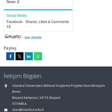
News:
2
Social Media
Facebook - Shares, Likes & Comments:
13
-
see details
Paylaş
İletişim Bilgileri
İstanbul Üniversitesi Bilimsel Araştırma Projeleri Koordinasyon
Birimi
Beyazıt Kampüsü, 34119, Beyazıt
İSTANBUL
aves@istanbul.edu.tr