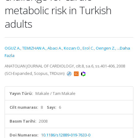
metabolic risk in Turkish
adults
OGUZ A.
,
TEMIZHAN A.
,
Abaci A.
,
Kozan O.
,
Erol C.
,
Oengen Z.
,
...Daha
Fazla
ANATOLIAN JOURNAL OF CARDIOLOGY, cilt.8, sa.6, ss.401-406, 2008
(SCI-Expanded, Scopus, TRDizin)
Yayın Türü:
Makale / Tam Makale
Cilt numarası:
8
Sayı:
6
Basım Tarihi:
2008
Doi Numarası:
10.1186/s12889-019-7633-0