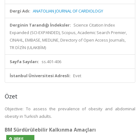
Dergi Adı:
ANATOLIAN JOURNAL OF CARDIOLOGY
Derginin Tarandığı İndeksler:
Science Citation Index
Expanded (SCI-EXPANDED), Scopus, Academic Search Premier,
CINAHL, EMBASE, MEDLINE, Directory of Open Access Journals,
TR DİZİN (ULAKBİM)
Sayfa Sayıları:
ss.401-406
İstanbul Üniversitesi Adresli:
Evet
Özet
Objective: To assess the prevalence of obesity and abdominal
obesity in Turkish adults.
BM Sürdürülebilir Kalkınma Amaçları