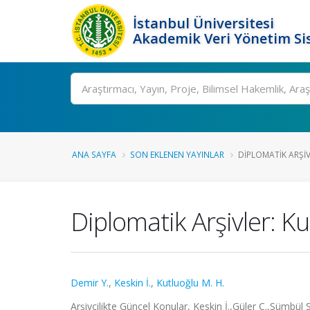
İstanbul Üniversitesi
Akademik Veri Yönetim Si
Ara
ANA SAYFA
SON EKLENEN YAYINLAR
DIPLOMATIK ARŞIV
Diplomatik Arşivler: 
Demir Y.
,
Keskin İ.
,
Kutluoğlu M. H.
Arşivcilikte Güncel Konular, Keskin İ.,Güler C.,Sümbül S.