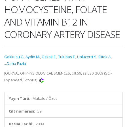
HOMOCYSTEINE, FOLATE
AND VITAMIN B12 IN
CORONARY ARTERY DISEASE
Gokkusu C.
,
Aydin M.
,
Ozkok E.
,
Tulubas F.
,
Unlucerci Y.
,
Elitok A.
,
...Daha Fazla
JOURNAL OF PHYSIOLOGICAL SCIENCES, cilt.59, ss.530, 2009 (SCI-
Expanded, Scopus)
Yayın Türü:
Makale / Özet
Cilt numarası:
59
Basım Tarihi:
2009