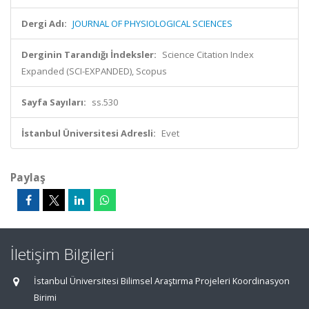
Dergi Adı:
JOURNAL OF PHYSIOLOGICAL SCIENCES
Derginin Tarandığı İndeksler:
Science Citation Index
Expanded (SCI-EXPANDED), Scopus
Sayfa Sayıları:
ss.530
İstanbul Üniversitesi Adresli:
Evet
Paylaş
İletişim Bilgileri
İstanbul Üniversitesi Bilimsel Araştırma Projeleri Koordinasyon
Birimi