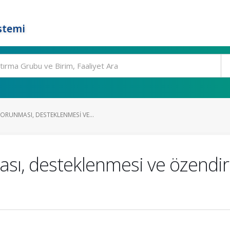
stemi
RUNMASI, DESTEKLENMESI VE...
ı, desteklenmesi ve özendiril