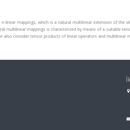
 n-linear mappings, which is a natural multilinear extension of the id
ral multilinear mappings is characterized by means of a suitable te
e also consider tensor products of linear operators and multilinear
İ