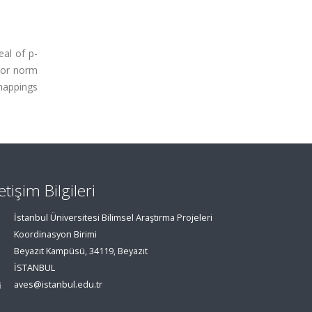
eal of p-
nsor norm
 mappings
letişim Bilgileri
İstanbul Üniversitesi Bilimsel Araştırma Projeleri
Koordinasyon Birimi
Beyazıt Kampüsü, 34119, Beyazıt
İSTANBUL
aves@istanbul.edu.tr