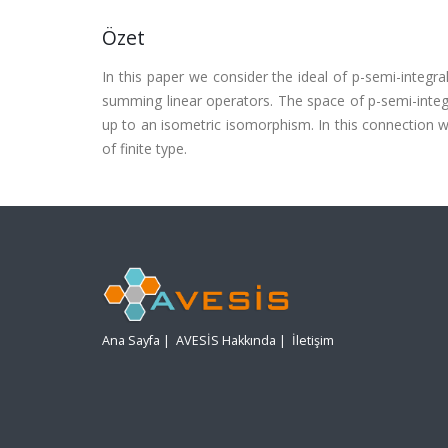
Özet
In this paper we consider the ideal of p-semi-integral
summing linear operators. The space of p-semi-integ
up to an isometric isomorphism. In this connection w
of finite type.
Ana Sayfa
|
AVESİS Hakkında
|
İletişim