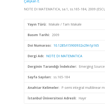
Çalişkan E.
NOTE DI MATEMATICA, sa.1, ss.165-184, 2009 (ESCI
Yayın Türü:
Makale / Tam Makale
Basım Tarihi:
2009
Doi Numarası:
10.1285/i15900932v29n1p165
Dergi Adı:
NOTE DI MATEMATICA
Derginin Tarandığı İndeksler:
Emerging Sources
Sayfa Sayıları:
ss.165-184
Anahtar Kelimeler:
Ρ-semi integral multilinear
İstanbul Üniversitesi Adresli:
Hayır