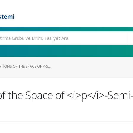
stemi
IONS OF THE SPACE OF P-S...
f the Space of <i>p</i>-Semi-I