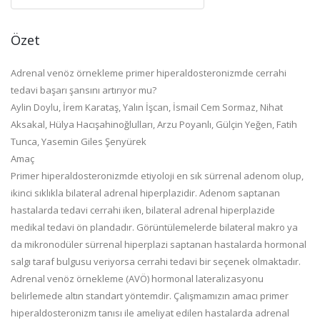
Özet
Adrenal venöz örnekleme primer hiperaldosteronizmde cerrahi
tedavi başarı şansını artırıyor mu?
Aylin Doylu, İrem Karataş, Yalın İşcan, İsmail Cem Sormaz, Nihat
Aksakal, Hülya Hacışahinoğlulları, Arzu Poyanlı, Gülçin Yeğen, Fatih
Tunca, Yasemin Giles Şenyürek
Amaç
Primer hiperaldosteronizmde etiyoloji en sık sürrenal adenom olup,
ikinci sıklıkla bilateral adrenal hiperplazidir. Adenom saptanan
hastalarda tedavi cerrahi iken, bilateral adrenal hiperplazide
medikal tedavi ön plandadır. Görüntülemelerde bilateral makro ya
da mikronodüler sürrenal hiperplazi saptanan hastalarda hormonal
salgı taraf bulgusu veriyorsa cerrahi tedavi bir seçenek olmaktadır.
Adrenal venöz örnekleme (AVÖ) hormonal lateralizasyonu
belirlemede altın standart yöntemdir. Çalışmamızın amacı primer
hiperaldosteronizm tanısı ile ameliyat edilen hastalarda adrenal