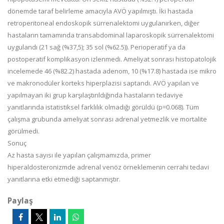
dönemde taraf belirleme amacıyla AVÖ yapılmıştı. İki hastada
retroperitoneal endoskopik sürrenalektomi uygulanırken, diğer
hastaların tamamında transabdominal laparoskopik sürrenalektomi
uygulandı (21 sağ (%37,5); 35 sol (%62.5)). Perioperatif ya da
postoperatif komplikasyon izlenmedi. Ameliyat sonrası histopatolojik
incelemede 46 (%82.2) hastada adenom, 10 (%17.8) hastada ise mikro
ve makronodüler korteks hiperplazisi saptandı. AVÖ yapılan ve
yapılmayan iki grup karşılaştırıldığında hastaların tedaviye
yanıtlarında istatistiksel farklılık olmadığı görüldü (p=0.068). Tüm
çalışma grubunda ameliyat sonrası adrenal yetmezlik ve mortalite
görülmedi.
Sonuç
Az hasta sayısı ile yapılan çalışmamızda, primer
hiperaldosteronizmde adrenal venöz örneklemenin cerrahi tedavi
yanıtlarına etki etmediği saptanmıştır.
Paylaş