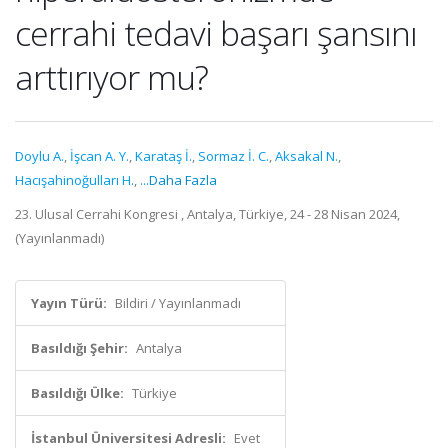
cerrahi tedavi başarı şansını
arttırıyor mu?
Doylu A.
,
İşcan A. Y.
,
Karataş İ.
,
Sormaz İ. C.
,
Aksakal N.
,
Hacışahinoğulları H.
,
...Daha Fazla
23. Ulusal Cerrahi Kongresi , Antalya, Türkiye, 24 - 28 Nisan 2024,
(Yayınlanmadı)
Yayın Türü:
Bildiri / Yayınlanmadı
Basıldığı Şehir:
Antalya
Basıldığı Ülke:
Türkiye
İstanbul Üniversitesi Adresli:
Evet