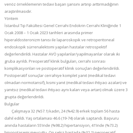
venöz örneklemenin tedavi başarı şansını artırıp arttırmadığının
araştırılmasıdır.
Yöntem
İstanbul Tıp Fakültesi Genel Cerrahi Endokrin Cerrahi Kliniğinde 1
Ocak 2008 – 1 Ocak 2023 tarihleri arasında primer
hiperaldosteronizm tanısı ile laparoskopik ve retroperitoneal
endoskopik sürrenalektomi yapılan hastalar retrospektif
değerlendirildi. Hastalar AVÖ yapılanlar/yapılmayanlar olarak iki
gruba ayrıldı. Preoperatif klinik bulguları, cerrahi sonrası
komplikasyonları ve postoperatif klinik sonuçları değerlendirildi.
Postoperatif sonuçlar cerrahiye komplet yanıt (medikal tedavi
olmadan normotansif), kısmi yanıt (medikal tedavi ihtiyacı azalan) ve
yanıtsız (medikal tedavi ihtiyacı aynı kalan veya artan) olmak üzere 3
grupta değerlendirildi.
Bulgular
Çalışmaya 32 (%57.1) kadın, 24 (%42.9) erkek toplam 56 hasta
dahil edildi. Yaş ortalaması 46.6 (19-74) olarak saptandı. Başvuru
anında hastaların 55’inde (%98.2) hipertansiyon, 41’inde (%73.2)
hipopotasemi mevcuttu. On sekiz hastada (%32.1) peroperatif