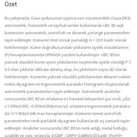
Özet
Bu çalışmada, Gaia uydusunun üçüncü veri sürümündeki (Gaia DR3)
astrometrik, fotometrik ve tayfsal veriler kullanılarak UBC 83 açık
kümesinin astrometrik, astrofizik ve dinamik yörünge parametreleri
tayin edilmiştir. Kümenin limit sönük parlaklığı G = 20.5 kadir olarak
belirlenmiştir. Küme doğrultusundaki yıldızların üyelik olasılıklarının
(P) hesaplanmasında UPMASK yazılımı kullanılmıştır. UBC 83’ün
yüksek olasılıklı küme üyesi yıldızlarının seçiminde üyelik olasılığı P 
0.5 olan yıldızlar dikkate alınmış olup, bu yıldızların sayısı 82 olarak
belirlenmiştir. Kümenin yüksek olasılıklı yıldızlarından itibaren vektör
nokta diyagramı ve trigonometrik paralaks histogramı oluşturularak
astrometrik parametreleri tayin edilmiştir. Astrometrik analizler
sonucunda UBC 83’ün ortalama öz hareket bileşenleri (µα cosδ, µδ)=
(-1.090±0.005, -0.359±0.004) mas/yıl, ortalama trigonometrik paralaksı
da =1.056±0.045 mas hesaplanmıştır. Kümenin temel astrofizik
parametreleri renk-parlaklık diyagramı kullanılarak eş zamanlı tayin
edilmiştir. Analizler sonucunda UBC 83’ün renk artığı, metal bolluğu,
uzaklığı ve yaşı, sırasıyla, E(GBP - GRP)= 0.489±0.03 kadir, [Fe/H]=