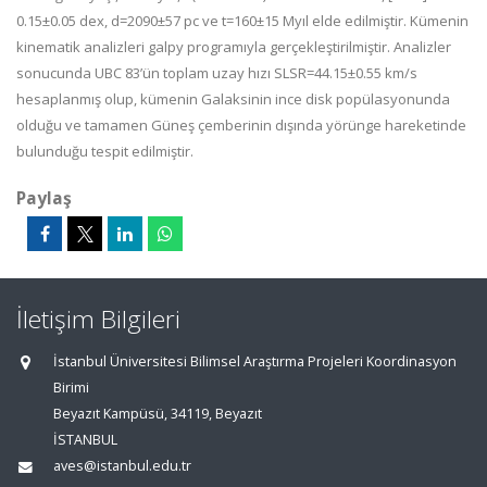
0.15±0.05 dex, d=2090±57 pc ve t=160±15 Myıl elde edilmiştir. Kümenin
kinematik analizleri galpy programıyla gerçekleştirilmiştir. Analizler
sonucunda UBC 83’ün toplam uzay hızı SLSR=44.15±0.55 km/s
hesaplanmış olup, kümenin Galaksinin ince disk popülasyonunda
olduğu ve tamamen Güneş çemberinin dışında yörünge hareketinde
bulunduğu tespit edilmiştir.
Paylaş
İletişim Bilgileri
İstanbul Üniversitesi Bilimsel Araştırma Projeleri Koordinasyon
Birimi
Beyazıt Kampüsü, 34119, Beyazıt
İSTANBUL
aves@istanbul.edu.tr