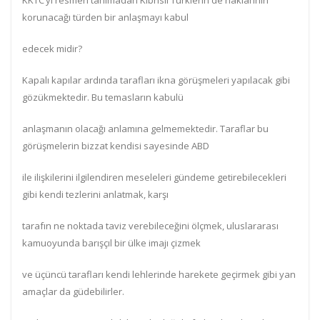
KKTC’yi resmen tanımadan Kıbrıslı Türklerin de haklarının
korunacağı türden bir anlaşmayı kabul
edecek midir?
Kapalı kapılar ardında tarafları ikna görüşmeleri yapılacak gibi
gözükmektedir. Bu temasların kabulü
anlaşmanın olacağı anlamına gelmemektedir. Taraflar bu
görüşmelerin bizzat kendisi sayesinde ABD
ile ilişkilerini ilgilendiren meseleleri gündeme getirebilecekleri
gibi kendi tezlerini anlatmak, karşı
tarafın ne noktada taviz verebileceğini ölçmek, uluslararası
kamuoyunda barışçıl bir ülke imajı çizmek
ve üçüncü tarafları kendi lehlerinde harekete geçirmek gibi yan
amaçlar da güdebilirler.