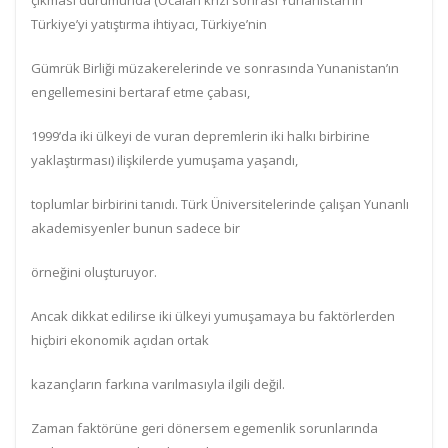
çıkması durumunda (Öcalan krizi sonrası Yunanistan’ın
Türkiye’yi yatıştırma ihtiyacı, Türkiye’nin
Gümrük Birliği müzakerelerinde ve sonrasında Yunanistan’ın
engellemesini bertaraf etme çabası,
1999’da iki ülkeyi de vuran depremlerin iki halkı birbirine
yaklaştırması) ilişkilerde yumuşama yaşandı,
toplumlar birbirini tanıdı. Türk Üniversitelerinde çalışan Yunanlı
akademisyenler bunun sadece bir
örneğini oluşturuyor.
Ancak dikkat edilirse iki ülkeyi yumuşamaya bu faktörlerden
hiçbiri ekonomik açıdan ortak
kazançların farkına varılmasıyla ilgili değil.
Zaman faktörüne geri dönersem egemenlik sorunlarında