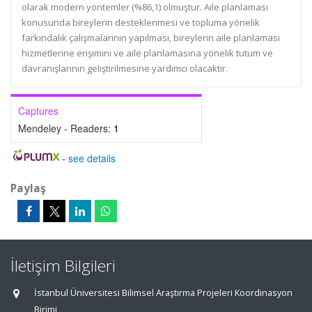
olarak modern yöntemler (%86,1) olmuştur. Aile planlaması
konusunda bireylerin desteklenmesi ve topluma yönelik
farkındalık çalışmalarının yapılması, bireylerin aile planlaması
hizmetlerine erişimini ve aile planlamasına yönelik tutum ve
davranışlarının geliştirilmesine yardımcı olacaktır.
Captures
Mendeley - Readers:
1
-
see details
Paylaş
İletişim Bilgileri
İstanbul Üniversitesi Bilimsel Araştırma Projeleri Koordinasyon
Birimi