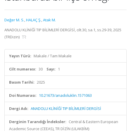
Değer M. S.
,
HALAÇ Ş.
,
Atak M.
ANADOLU KLİNİĞİ TIP BİLİMLERİ DERGİSİ, cilt.30, sa.1, ss.29-39, 2025
(TRDizin)
Yayın Türü:
Makale / Tam Makale
Cilt numarası:
30
Sayı:
1
Basım Tarihi:
2025
Doi Numarası:
10.21673/anadoluklin.1571063
Dergi Adı:
ANADOLU KLİNİĞİ TIP BİLİMLERİ DERGİSİ
Derginin Tarandığı İndeksler:
Central & Eastern European
Academic Source (CEEAS), TR DİZİN (ULAKBİM)