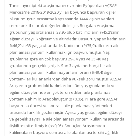
Tanımlayıcı tipteki araştırmanın evrenini Eyüpsultan AÇSAP
Merkezi’ne 2018-2019-2020 yılları boyunca başvuran kişiler
oluşturmuştur. Araştırma kapsamında 1444 kişinin verileri
retrospektif olarak değerlendirilmiştir. Bulgular: Araştırma
grubunun yaş ortalaması 33,95 olup katılımcıların %45,2’sinin
eğitim düzeyi ilköğretim ve altındadır. Başvuru yapan kadınların,
%46,2’si ≥35 yaş grubundadır. Kadınların %75,9’u ilk defa aile
planlaması yöntemi kullanmak için başvurumuştur. Yaş
gruplarına göre en çok başvuru 29-34 yaş ve 35-40 yaş
gruplarında gerçekleşmiştir. Son 3 ayda herhangi bir aile
planlaması yöntemi kullanmayanların oranı (%49,4) diğer
yöntem- leri kullananlardan daha yüksek görülmüştür. AÇSAP
Araştırma grubundaki kadınlardan tüm yaş gruplarında ve
eğitim düzeylerinde en çok tercih edilen aile planlaması
yöntemi Rahim İçi Araç olmuştur (p<0,05). Yıllara göre AÇSAP
başvurusu öncesi ve sonrası aile planlaması yöntemleri
arasında farklılık gözlenmiştir. Ayrıca yaş grubu, eğitim düzeyi
ve gebelik sayısı ile aile planlaması yöntemi kullanımı arasında
ilişkili tespit edilmiştir (p<0,05). Sonuçlar: Araştırmada
katılımcıların başvuru sonrası aile planlaması tercihi ağırlıklı