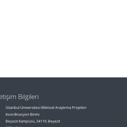
letişim Bilgileri
İstanbul Üniversitesi Bilimsel Araştırma Projeleri
Koordinasyon Birimi
Beyazıt Kampüsü, 34119, Beyazıt