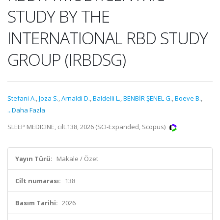
STUDY BY THE
INTERNATIONAL RBD STUDY
GROUP (IRBDSG)
Stefani A.
,
Joza S.
,
Arnaldi D.
,
Baldelli L.
,
BENBİR ŞENEL G.
,
Boeve B.
,
...Daha Fazla
SLEEP MEDICINE, cilt.138, 2026 (SCI-Expanded, Scopus)
Yayın Türü:
Makale / Özet
Cilt numarası:
138
Basım Tarihi:
2026