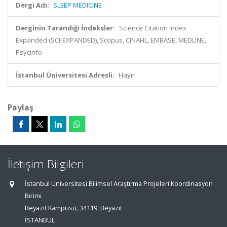
Dergi Adı:
SLEEP MEDICINE
Derginin Tarandığı İndeksler:
Science Citation Index
Expanded (SCI-EXPANDED), Scopus, CINAHL, EMBASE, MEDLINE,
Psycinfo
İstanbul Üniversitesi Adresli:
Hayır
Paylaş
İletişim Bilgileri
İstanbul Üniversitesi Bilimsel Araştırma Projeleri Koordinasyon
Birimi
Beyazıt Kampüsü, 34119, Beyazıt
İSTANBUL