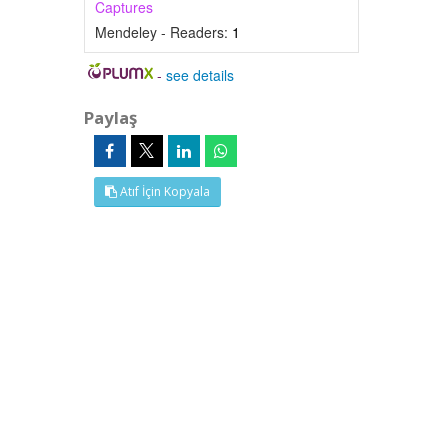
Captures
Mendeley - Readers:
1
-
see details
Paylaş
Atıf İçin Kopyala