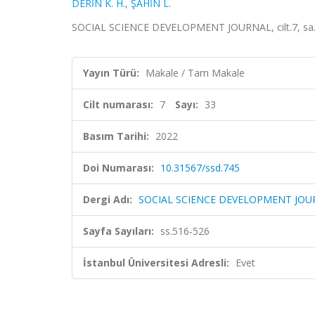
DERİN K. H.
,
ŞAHİN L.
SOCIAL SCIENCE DEVELOPMENT JOURNAL, cilt.7, sa.33
Yayın Türü:
Makale / Tam Makale
Cilt numarası:
7
Sayı:
33
Basım Tarihi:
2022
Doi Numarası:
10.31567/ssd.745
Dergi Adı:
SOCIAL SCIENCE DEVELOPMENT JOU
Sayfa Sayıları:
ss.516-526
İstanbul Üniversitesi Adresli:
Evet