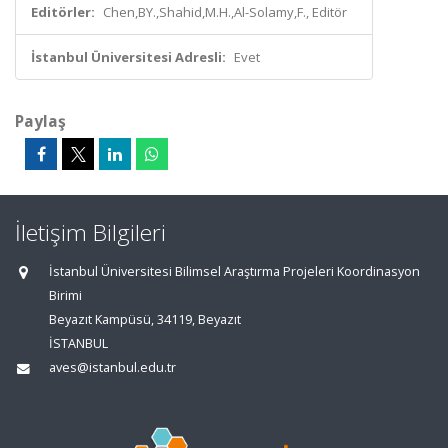
Editörler:
Chen,BY.,Shahid,M.H.,Al-Solamy,F., Editör
İstanbul Üniversitesi Adresli:
Evet
Paylaş
İletişim Bilgileri
İstanbul Üniversitesi Bilimsel Araştırma Projeleri Koordinasyon
Birimi
Beyazıt Kampüsü, 34119, Beyazıt
İSTANBUL
aves@istanbul.edu.tr