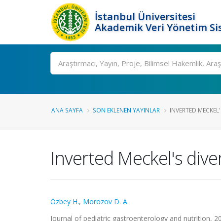
İstanbul Üniversitesi
Akademik Veri Yönetim Si
Ara
ANA SAYFA
SON EKLENEN YAYINLAR
INVERTED MECKEL'S
Inverted Meckel's dive
Özbey H.
,
Morozov D. A.
Journal of pediatric gastroenterology and nutrition,