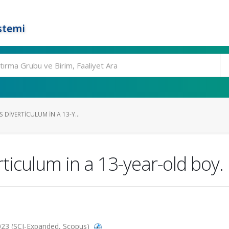
stemi
 DIVERTICULUM IN A 13-Y...
rticulum in a 13-year-old boy.
 2023 (SCI-Expanded, Scopus)