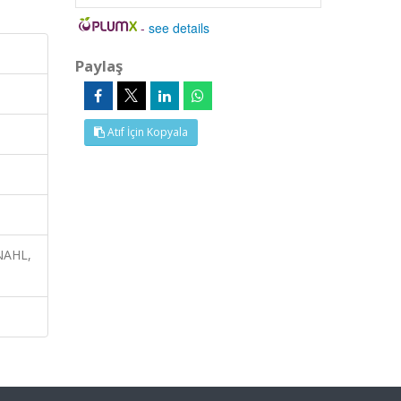
-
see details
Paylaş
Atıf İçin Kopyala
INAHL,