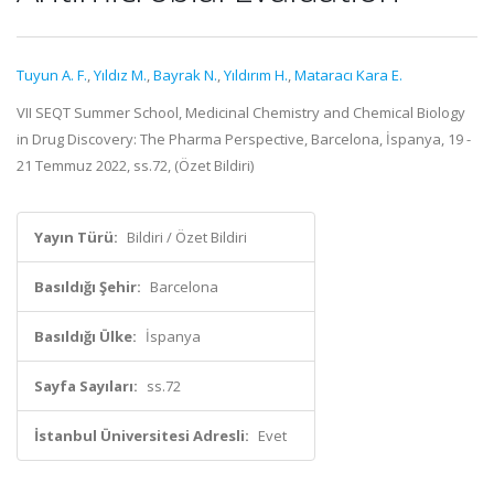
Tuyun A. F.
,
Yıldız M.
,
Bayrak N.
,
Yıldırım H.
,
Mataracı Kara E.
VII SEQT Summer School, Medicinal Chemistry and Chemical Biology
in Drug Discovery: The Pharma Perspective, Barcelona, İspanya, 19 -
21 Temmuz 2022, ss.72, (Özet Bildiri)
Yayın Türü:
Bildiri / Özet Bildiri
Basıldığı Şehir:
Barcelona
Basıldığı Ülke:
İspanya
Sayfa Sayıları:
ss.72
İstanbul Üniversitesi Adresli:
Evet