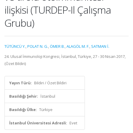
ilişkisi (TURDEP-Il Çalışma
Grubu)
TÜTÜNCÜ Y.
,
POLAT N. G.
,
ÖMER B.
,
ALAGÖL M. F.
,
SATMAN İ.
24. Ulusal İmmunoloji Kongresi, İstanbul, Türkiye, 27 - 30 Nisan 2017,
(Özet Bildiri)
Yayın Türü:
Bildiri / Özet Bildiri
Basıldığı Şehir:
İstanbul
Basıldığı Ülke:
Türkiye
İstanbul Üniversitesi Adresli:
Evet