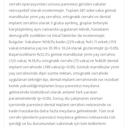
cerrahi operasyonları sonucu parestezi görülen vakalar
retrospektif olarak incelenmiştir. Toplam 387 adet vaka gömük
mandibular yirmi yaş cerrahisi, ortognatik cerrahi ve dental
implant cerrahisi olarak 3 gruba ayrılmış, gruplar birbiriyle
karşılaştırılmış aynı zamanda uygulanan teknik, hastaların
demografik özellikleri ve lokal faktörler de incelenmiştir.
Bulgular: Vakaların %58,9’u kadın (229 vaka), %41,1’i erkek (159
vaka) ortalama yaş ise 35.99 ± 10.24 olarak gözlenmiştir (p<0.05).
Başarısızlıkların %32,3’ü gömük mandibular yirmi yaş cerrahisi
(125 vaka), %18,9’u ortognatik cerrahi (73 vaka) ve %48,8’i dental
implant cerrahisidir (189 vaka) (p<0.05). Gömük mandibular yirmi
yaş cerrahisinde dişin sürme miktarı, ortognatik cerrahide
uygulanan tekniğin tipi, dental implant cerrahisinde ise rezidüel
kemik yüksekliği/implantın boyu parestezi meydana
gelmesinde istatistiksel olarak anlamlı fark yaratan
parametrelerdir (p<0.05). Sonuç: Bu çalışmanın sınırları
içerisinde parestezi dental implant cerrahisi neticesinde ve
kadın hastalarda daha fazla meydana gelmektedir. Tüm oral
cerrahi işlemlerin parestezi meydana gelmesi noktasında risk
içerdiği ve bu durumundan sakınmak için tüm tedbirlerin