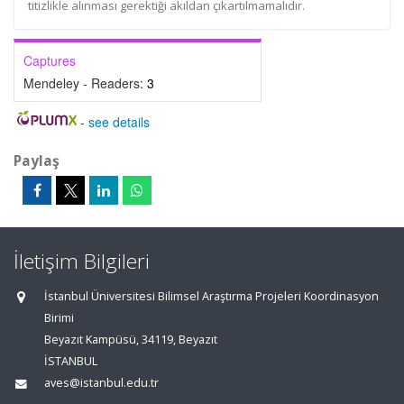
titizlikle alınması gerektiği akıldan çıkartılmamalıdır.
Captures
Mendeley - Readers:
3
-
see details
Paylaş
İletişim Bilgileri
İstanbul Üniversitesi Bilimsel Araştırma Projeleri Koordinasyon
Birimi
Beyazıt Kampüsü, 34119, Beyazıt
İSTANBUL
aves@istanbul.edu.tr