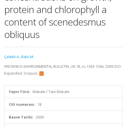
protein and chlorophyll a
content of scenedesmus
obliquus
Çelekli A.
,
Balci M.
FRESENIUS ENVIRONMENTAL BULLETIN, cilt.18, ss.1363-1366, 2009 (SCI-
Expanded, Scopus)
Yayın Türü:
Makale / Tam Makale
Cilt numarası:
18
Basım Tarihi:
2009