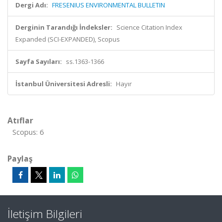
Dergi Adı:
FRESENIUS ENVIRONMENTAL BULLETIN
Derginin Tarandığı İndeksler:
Science Citation Index
Expanded (SCI-EXPANDED), Scopus
Sayfa Sayıları:
ss.1363-1366
İstanbul Üniversitesi Adresli:
Hayır
Atıflar
Scopus: 6
Paylaş
İletişim Bilgileri