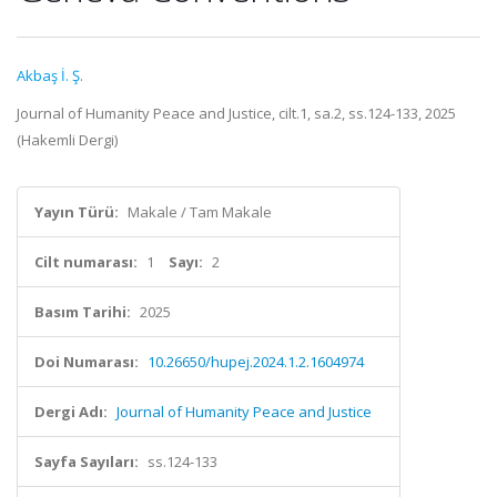
Akbaş İ. Ş.
Journal of Humanity Peace and Justice, cilt.1, sa.2, ss.124-133, 2025
(Hakemli Dergi)
Yayın Türü:
Makale / Tam Makale
Cilt numarası:
1
Sayı:
2
Basım Tarihi:
2025
Doi Numarası:
10.26650/hupej.2024.1.2.1604974
Dergi Adı:
Journal of Humanity Peace and Justice
Sayfa Sayıları:
ss.124-133