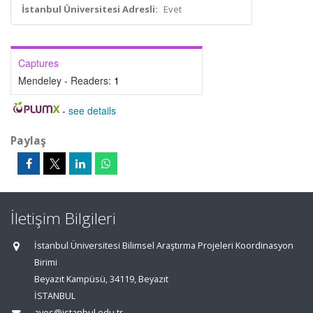
İstanbul Üniversitesi Adresli:
Evet
Captures
Mendeley - Readers:
1
-
see details
Paylaş
İletişim Bilgileri
İstanbul Üniversitesi Bilimsel Araştırma Projeleri Koordinasyon
Birimi
Beyazıt Kampüsü, 34119, Beyazıt
İSTANBUL
aves@istanbul.edu.tr