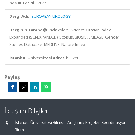
Basım Tarihi:
2026
Dergi Adı:
EUROPEAN UROLOGY
Derginin Tarandığı İndeksler:
Science Citation Index
Expanded (SCI-EXPANDED), Scopus, BIOSIS, EMBASE, Gender
Studies Database, MEDLINE, Nature Index
İstanbul Üniversitesi Adresli:
Evet
Paylaş
İletişim Bilgileri
İstanbul Üniversitesi Bilimsel Araştırma Projeleri Koordinasyon
Birimi