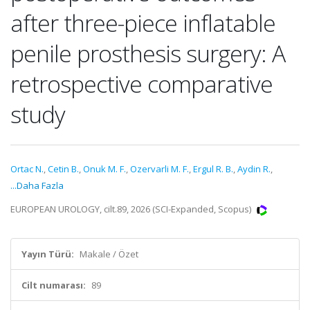
after three-piece inflatable
penile prosthesis surgery: A
retrospective comparative
study
Ortac N.
,
Cetin B.
,
Onuk M. F.
,
Ozervarli M. F.
,
Ergul R. B.
,
Aydin R.
,
...Daha Fazla
EUROPEAN UROLOGY, cilt.89, 2026 (SCI-Expanded, Scopus)
Yayın Türü:
Makale / Özet
Cilt numarası:
89