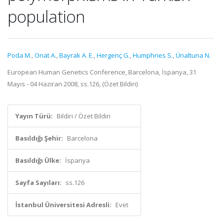
population
Poda M.
,
Onat A.
,
Bayrak A. E.
,
Hergenç G.
,
Humphries S.
,
Ünaltuna N.
European Human Genetics Conference, Barcelona, İspanya, 31
Mayıs - 04 Haziran 2008, ss.126, (Özet Bildiri)
Yayın Türü:
Bildiri / Özet Bildiri
Basıldığı Şehir:
Barcelona
Basıldığı Ülke:
İspanya
Sayfa Sayıları:
ss.126
İstanbul Üniversitesi Adresli:
Evet