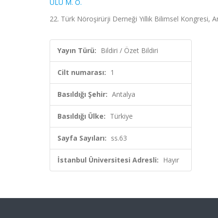
ULU M. O.
22. Türk Nöroşirürji Derneği Yıllık Bilimsel Kongresi, An
Yayın Türü:
Bildiri / Özet Bildiri
Cilt numarası:
1
Basıldığı Şehir:
Antalya
Basıldığı Ülke:
Türkiye
Sayfa Sayıları:
ss.63
İstanbul Üniversitesi Adresli:
Hayır