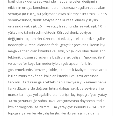
bağlı olarak deniz seviyesinde meydana gelen değişimin
etkisinin ortaya konulmasında en olumsuz koşulları esas alan
senaryo (RCP 8.5), bu çalışmada esas alınmıştır. IPCC’nin RCP 8.5
senaryosunda, deniz seviyesinde küresel olarak yüzyılın
ortasında yaklaşık 0,5 m ve yüzyılın sonunda ise yaklaşık 1,0 m
yükselme tahmin edilmektedir. Küresel deniz seviyesi
değişiminin iç denizler üzerindeki etkisi, yerel dinamik koşullar
nedeniyle küresel olandan farklı gerçekleşecektir. Ülkenin kıyı
mega kentleri olan İstanbul ve İzmir, bitişik oldukları denizlerin
tektonik oluşum süreçlerine bağlı olarak gelişen "geometrileri"
ve atmosfer koşulları nedeniyle birçok açıdan farklılık
göstermektedir. Benzer şekilde, ekonomik faaliyetlerin ve arazi
kullanımının mekânsal kalıpları İstanbul ve İzmir arasında
farklıdır. Bu durum gelecekteki deniz seviyesi yükselmesine ve
farklı düzeylerde değişen fırtına dalgası sıklık ve seviyelerine
maruz kalmaya yol açabilir. İstanbul için kıyı topografyası yatay
30 cm çözünürlüğe sahip LIDAR araştırmasına dayanmaktadır;
İzmir örneğinde ise 20 m x 30 m yatay çözünürlüklü 2014 SRTM
topoğrafya verileriyle çalışılmıştır. Her iki yerleşim de deniz