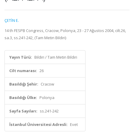
ÇETİN E.
14 th FESPB Congress, Cracow, Polonya, 23 - 27 Ağustos 2004, cilt.26,
sa.3, ss.241-242, (Tam Metin Bildiri)
Yayın Türü:
Bildiri / Tam Metin Bildiri
Cilt numarası:
26
Basıldığı Şehir:
Cracow
Basıldığı Ülke:
Polonya
Sayfa Sayıları:
ss.241-242
İstanbul Üniversitesi Adresli:
Evet