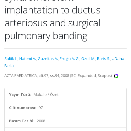
implantation to ductus
arteriosus and surgical
pulmonary banding
Saltik L.
,
Hatemi A.
,
Guzeltas A.
,
Eroglu A. G.
,
Ozdil M.
,
Baris S.
,
...Daha
Fazla
ACTA PAEDIATRICA, cilt.97, ss.94, 2008 (SCI-Expanded, Scopus)
Yayın Türü:
Makale / Özet
Cilt numarası:
97
Basım Tarihi:
2008