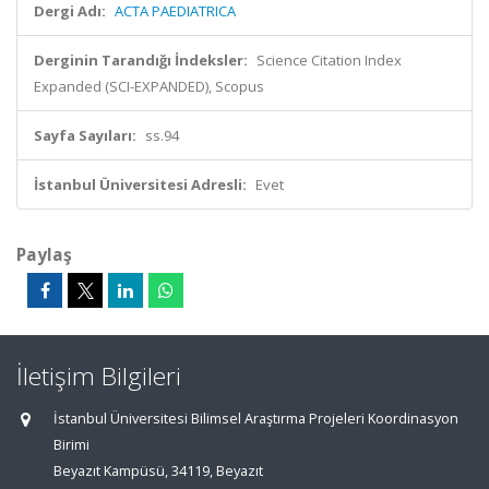
Dergi Adı:
ACTA PAEDIATRICA
Derginin Tarandığı İndeksler:
Science Citation Index
Expanded (SCI-EXPANDED), Scopus
Sayfa Sayıları:
ss.94
İstanbul Üniversitesi Adresli:
Evet
Paylaş
İletişim Bilgileri
İstanbul Üniversitesi Bilimsel Araştırma Projeleri Koordinasyon
Birimi
Beyazıt Kampüsü, 34119, Beyazıt