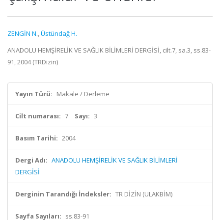
ZENGİN N.
,
Üstündağ H.
ANADOLU HEMŞİRELİK VE SAĞLIK BİLİMLERİ DERGİSİ, cilt.7, sa.3, ss.83-
91, 2004 (TRDizin)
Yayın Türü:
Makale / Derleme
Cilt numarası:
7
Sayı:
3
Basım Tarihi:
2004
Dergi Adı:
ANADOLU HEMŞİRELİK VE SAĞLIK BİLİMLERİ
DERGİSİ
Derginin Tarandığı İndeksler:
TR DİZİN (ULAKBİM)
Sayfa Sayıları:
ss.83-91