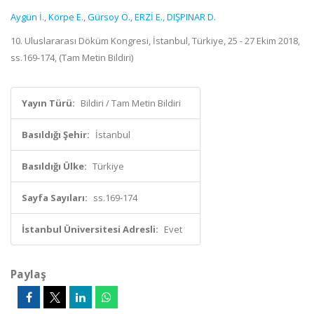
Aygün İ.
,
Körpe E.
,
Gürsoy Ö.
,
ERZİ E.
,
DIŞPINAR D.
10. Uluslararası Döküm Kongresi, İstanbul, Türkiye, 25 - 27 Ekim 2018,
ss.169-174, (Tam Metin Bildiri)
Yayın Türü:
Bildiri / Tam Metin Bildiri
Basıldığı Şehir:
İstanbul
Basıldığı Ülke:
Türkiye
Sayfa Sayıları:
ss.169-174
İstanbul Üniversitesi Adresli:
Evet
Paylaş