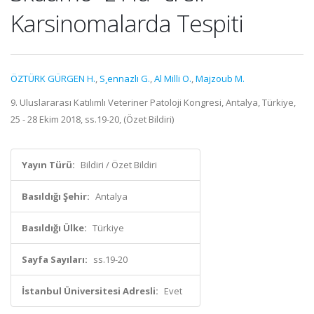
Karsinomalarda Tespiti
ÖZTÜRK GÜRGEN H.
,
S¸ennazlı G.
,
Al Milli O.
,
Majzoub M.
9. Uluslararası Katılımlı Veteriner Patoloji Kongresi, Antalya, Türkiye,
25 - 28 Ekim 2018, ss.19-20, (Özet Bildiri)
Yayın Türü:
Bildiri / Özet Bildiri
Basıldığı Şehir:
Antalya
Basıldığı Ülke:
Türkiye
Sayfa Sayıları:
ss.19-20
İstanbul Üniversitesi Adresli:
Evet