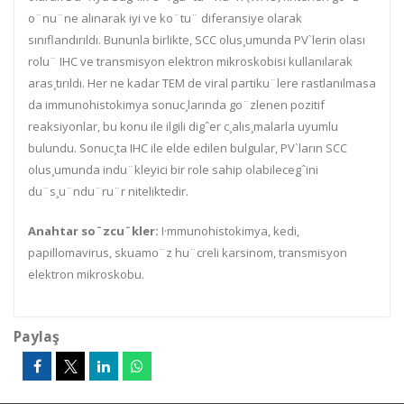
o¨nu¨ne alınarak iyi ve ko¨tu¨ diferansiye olarak
sınıflandırıldı
. Bununla birlikte, SCC
olus¸umunda
PV`lerin
olası
rolu¨
IHC ve transmisyon
elektron mikroskobisi kullanılarak
aras¸tırıldı
. Her ne kadar TEM de viral
partiku¨lere
rastlanılmas
a
da im
munohistokimya sonuc¸larında go¨zlenen pozitif
reaksiyonlar
,
bu konu ile ilgili digˆer c¸alıs¸malarla uyumlu
bulun
du.
Sonuc¸ta IHC ile elde edilen b
ulgular, PV`lar
ın SCC
olus¸umunda indu¨kleyici bir
role sahip
olabilecegˆini
du¨s¸u¨ndu¨ru¨r niteliktedir.
Anahtar
so¨zcu¨kler
:
I·
mmunohistokimya, kedi,
p
apillomavirus, skuamo¨z hu¨creli karsinom,
transmisyon
elektron mikroskobu.
Paylaş