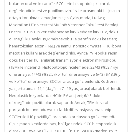
bulunan
oral
ve kutano¨z SCC`leri
n histopatolojik olarak
degˆerlendirilmesi
ve
papillomaviru¨s
ile
arasındaki ilis¸kisinin
ortaya ko
nulması amac¸lanmıs¸tır. C¸alıs¸mada,
Ludwig
Maximilian U¨niversitesi Mu¨nih Veteriner Faku¨ltesi Patoloji
Enstitu¨su¨nu¨n
veri taban
ından kırk kediden kırk u¨c¸ doku
o¨rnegˆi kullanıldı
.
Is¸ık mikroskobu ile parafin doku
kesitleri;
hematoksilen eozin (H&E) ve
immu¨nohistokimya
sal (IHC) boya
metotlar
ı kullanılarak degˆerlendirildi. Ayrıca
PV, epoksi resin
doku
kesitleri kullanılarak
transmisyon elektron mikroskobu
(TEM) ile incelendi. Histopatolojik incelemede, 23/43 (%53,4) iyi
diferansiye
, 14/43 (%32,5) ko¨tu¨ diferansiye
ve
6/43 (%13,9) iyi
ve ko¨tu¨ difera
nsiye SCC bir arada
go¨zlemlendi
. Kedilerin
yas¸ ortalaması 11,4 (dagˆılım 7
-
19 yas¸ arası
) olarak belirlendi.
Neoplastik lezyonlarda IHC ile PV antijeni; 6/43 doku
o¨rnegˆinde
pozitif olarak saptan
dı
. Ancak, TEM ile
viral
parc¸acık bulunmadı
.
Ayrıca farklı diferansiyasyona sahip
SCC
’
ler ile IHC
pozitifligˆi arasında korelasyon go¨zlenmedi.
C¸alıs¸mada
,
kedilerde bas¸ bo¨lgesindeki SCC
histopatolojik
olarak
Du¨nya Sagˆlık O¨rgu¨tu¨`nu¨n (
WHO)
kriterleri go¨z