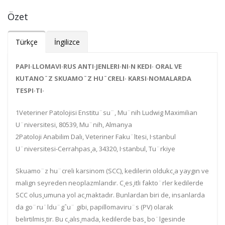
Özet
Türkçe
İngilizce
PAPI·LLOMAVI·RUS ANTI·JENLERI·NI·N KEDI· ORAL VE
KUTANO¨Z SKUAMO¨Z HU¨CRELI· KARSI·NOMALARDA
TESPI·TI·
1
Veteriner Patolojisi Enstitu¨su¨, Mu¨nih Ludwig Maximilian
U¨niversitesi, 80539, Mu¨nih,
Almanya
2
Patoloji Anabilim Dalı, Veteriner Faku¨ltesi, I·stanbul
U¨niversitesi
-
Cerrahpas¸a,
34320,
I·stanbul, Tu¨rkiye
Skuamo¨z hu¨creli karsinom
(SCC), kedilerin
oldukc¸a
yaygın ve
malign
seyreden neoplazmlar
ıdır. C¸es¸itli fakto¨rler k
edilerde
SCC
olus¸umuna yol ac¸maktadır.
Bunlardan biri de, insanlarda
da
go¨ru¨ldu¨gˆu¨ gibi, papillomaviru¨s (PV) olarak
belirtilmis¸tir.
Bu c¸
alıs¸mada
, kedilerde
bas¸
bo¨lgesinde